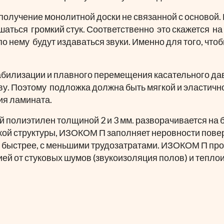
олучение монолитной доски не связанной с основой.
шаться громкий стук. Соответственно это скажется на
 нему будут издаваться звуки. Именно для того, что
абилизации и плавного перемещения касательного дав
ову. Поэтому подложка должна быть мягкой и эластич
ия ламината.
олиэтилен толщиной 2 и 3 мм. разворачивается на б
бкой структуры, ИЗОКОМ П заполняет неровности повер
быстрее, с меньшими трудозатратами. ИЗОКОМ П про
ей от стуковых шумов (звукоизоляция полов) и тепло