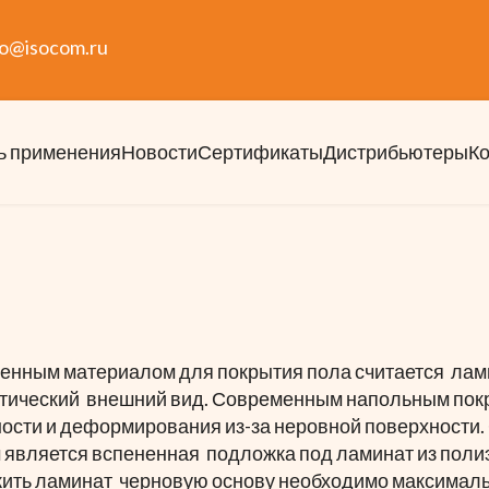
fo@isocom.ru
ь применения
Новости
Сертификаты
Дистрибьютеры
К
нным материалом для покрытия пола считается лами
етический внешний вид. Современным напольным покр
сти и деформирования из-за неровной поверхности. 
является вспененная подложка под ламинат из полиэ
жить ламинат черновую основу необходимо максималь