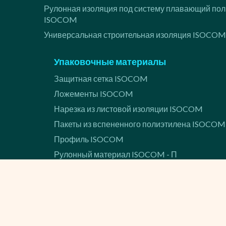
Рулонная изоляция под систему плавающий пол
ISOCOM
Универсальная строительная изоляция ISOCOM
Упаковочные материалы
Защитная сетка ISOCOM
Ложементы ISOCOM
Нарезка из листовой изоляции ISOCOM
Пакеты из вспененного полиэтилена ISOCOM
Профиль ISOCOM
Рулонный материал ISOCOM - П
Спортивные товары
Коврик для фитнеса ISOCOM
Ложементы для спорта и отдыха ISOCOM