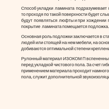
Способ укладки ламината подразумевает п
то проходя по такой поверхности будет слы
будут появляться люфты и при хождении по
покрытие ламината помещается подложка.
Основная роль подложки заключается в ст
людей или стоящей на нем мебели, на осн
добиваются оптимальной степени креплен
Рулонный материал ИЗОКОМ П вспененный п
перед укладкой чистового пола. За счет ги
применением материала проходит намного 
пола, служит дополнительной звукоизоляци