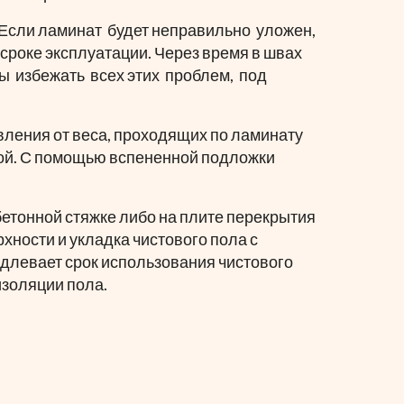
 Если ламинат будет неправильно уложен,
 сроке эксплуатации. Через время в швах
бы избежать всех этих проблем, под
ления от веса, проходящих по ламинату
ной. С помощью вспененной подложки
етонной стяжке либо на плите перекрытия
хности и укладка чистового пола с
длевает срок использования чистового
изоляции пола.