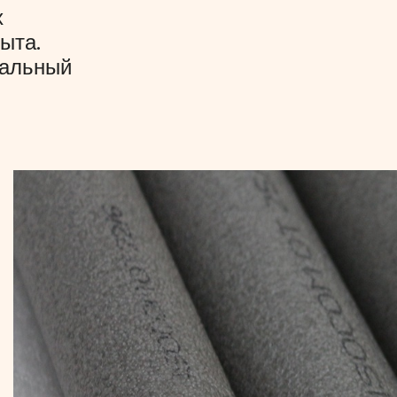
х
ыта.
уальный