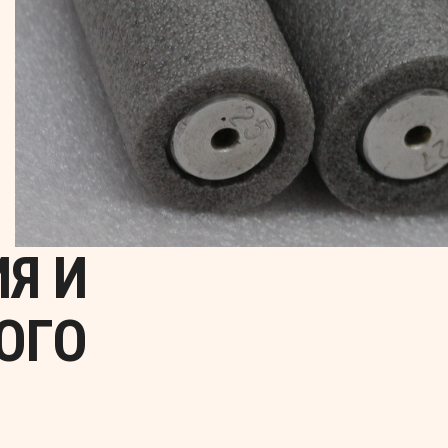
Я И
ОГО