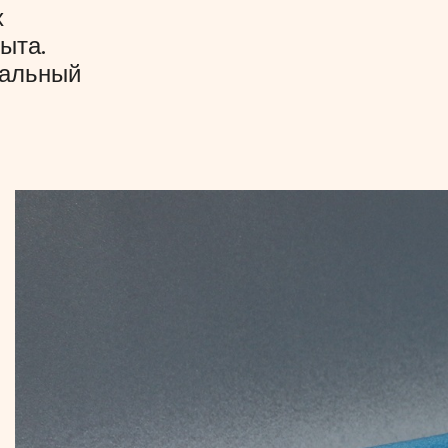
х
ыта.
уальный