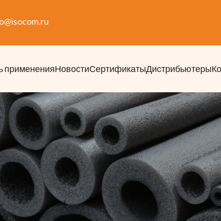
fo@isocom.ru
ь применения
Новости
Сертификаты
Дистрибьютеры
К