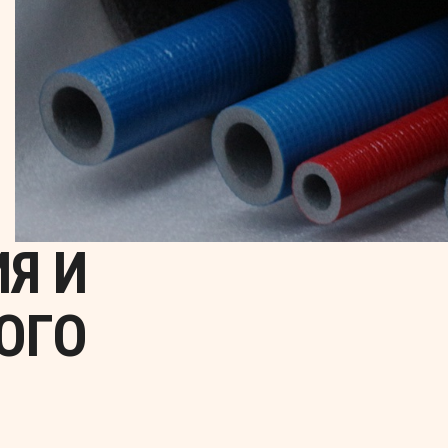
Я И
ОГО