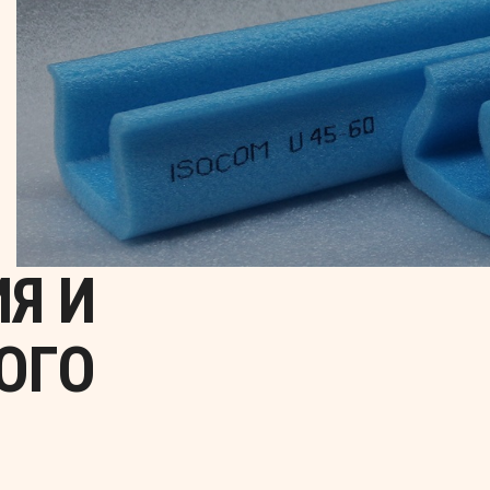
Я И
ОГО